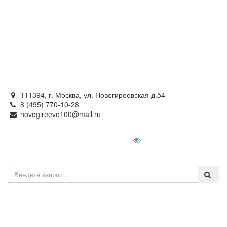
Официальный сайт
органов местного самоуправления
внутригородского муниципального образования —
муниципального округа Новогиреево в городе Москве
111394, г. Москва, ул. Новогиреевская д.54
8 (495) 770-10-28
novogireevo100@mail.ru
Войти