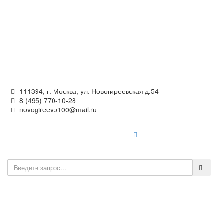
Официальный сайт
органов местного самоуправления
внутригородского муниципального образования —
муниципального округа Новогиреево в городе Москве
111394, г. Москва, ул. Новогиреевская д.54
8 (495) 770-10-28
novogireevo100@mail.ru
Войти