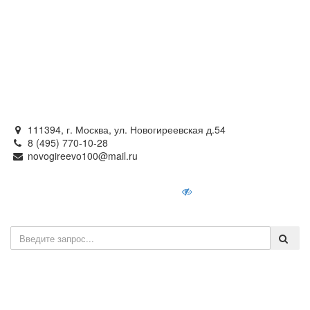
Официальный сайт
органов местного самоуправления
внутригородского муниципального образования —
муниципального округа Новогиреево в городе Москве
111394, г. Москва, ул. Новогиреевская д.54
8 (495) 770-10-28
novogireevo100@mail.ru
Войти