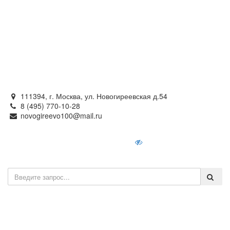
Официальный сайт
органов местного самоуправления
внутригородского муниципального образования —
муниципального округа Новогиреево в городе Москве
111394, г. Москва, ул. Новогиреевская д.54
8 (495) 770-10-28
novogireevo100@mail.ru
Войти