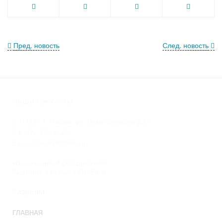
Пред. новость
След. новость
Наши контакты
111394, г. Москва, ул. Новогиреевская д.54
8 (495) 770-10-28
novogireevo100@mail.ru
Нашли ошибку? Сообщите нам!
Выделите и нажмите Ctr+Enter
Разделы
ГЛАВНАЯ