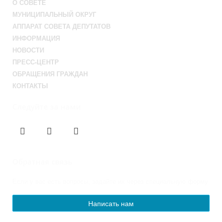
О СОВЕТЕ
МУНИЦИПАЛЬНЫЙ ОКРУГ
АППАРАТ СОВЕТА ДЕПУТАТОВ
ИНФОРМАЦИЯ
НОВОСТИ
ПРЕСС-ЦЕНТР
ОБРАЩЕНИЯ ГРАЖДАН
КОНТАКТЫ
Следуйте за нами
Обратная связь
Если у вас есть вопросы, задайте их через специальную форму
Написать нам