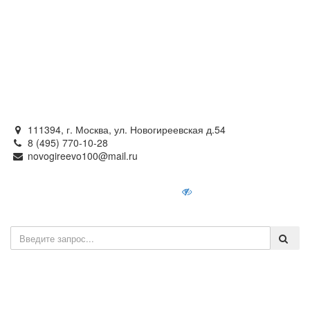
Официальный сайт
органов местного самоуправления
внутригородского муниципального образования —
муниципального округа Новогиреево в городе Москве
111394, г. Москва, ул. Новогиреевская д.54
8 (495) 770-10-28
novogireevo100@mail.ru
Войти