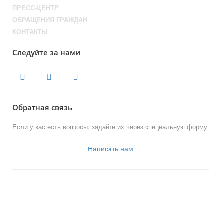
ПРЕСС-ЦЕНТР
ОБРАЩЕНИЯ ГРАЖДАН
КОНТАКТЫ
Следуйте за нами
Обратная связь
Если у вас есть вопросы, задайте их через специальную форму
Написать нам
© 2013-2023 Официальный сайт
органов местного самоуправления
муниципального округа Новогиреево
Работает на «SIMAI: Сайт совета муниципальных образований»