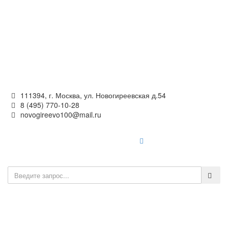
Официальный сайт
органов местного самоуправления
внутригородского муниципального образования —
муниципального округа Новогиреево в городе Москве
111394, г. Москва, ул. Новогиреевская д.54
8 (495) 770-10-28
novogireevo100@mail.ru
Войти