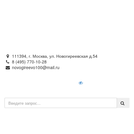
Официальный сайт
органов местного самоуправления
внутригородского муниципального образования —
муниципального округа Новогиреево в городе Москве
111394, г. Москва, ул. Новогиреевская д.54
8 (495) 770-10-28
novogireevo100@mail.ru
Войти